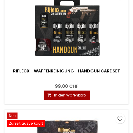
RIFLECX - WAFFENREINIGUNG - HANDGUN CARE SET
99,00 CHF
In den Warenkorb

Neu
favorite_border
Zurzeit ausverkauft