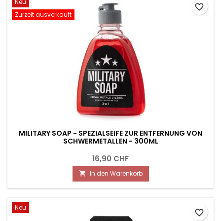
Neu
favorite_border
Zurzeit ausverkauft
MILITARY SOAP - SPEZIALSEIFE ZUR ENTFERNUNG VON
SCHWERMETALLEN - 300ML
16,90 CHF
In den Warenkorb

Neu
favorite_border