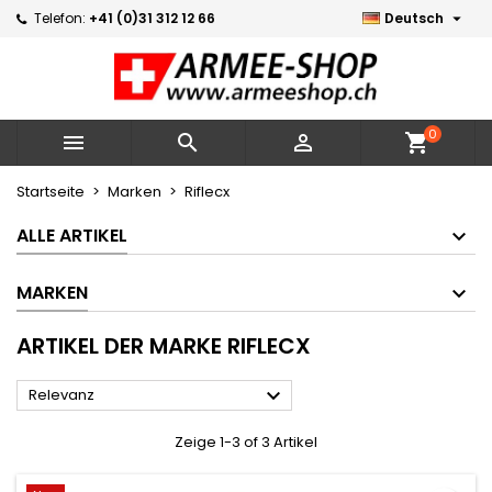

Telefon:
+41 (0)31 312 12 66
Deutsch
×
×
×
×
Meine Wunschlisten
((modalTitle))
Wunschliste erstellen
Anmelden
Neue Liste erstellen
add_circle_outline
((confirmMessage))
Sie müssen angemeldet sein, um Artikel Ihrer
Name der Wunschliste
Wunschliste hinzufügen zu können.
0



shopping_cart
((cancelText))
((modalDeleteText))
Abbrechen
Anmelden
Startseite
Marken
Riflecx
Abbrechen
Wunschliste erstellen
ALLE ARTIKEL
MARKEN
ARTIKEL DER MARKE RIFLECX

Relevanz
Zeige 1-3 of 3 Artikel