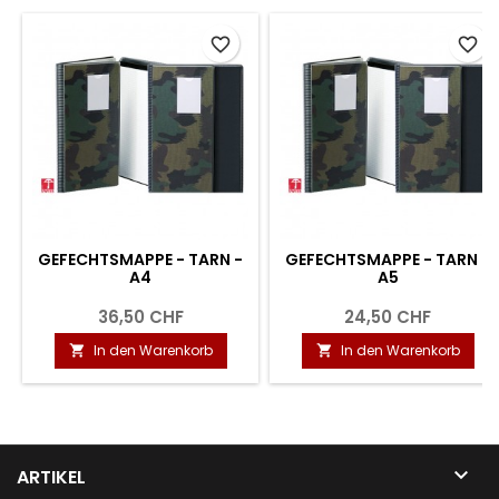
favorite_border
favorite_border
GEFECHTSMAPPE - TARN -
GEFECHTSMAPPE - TARN -
A4
A5
36,50 CHF
24,50 CHF
In den Warenkorb
In den Warenkorb



ARTIKEL