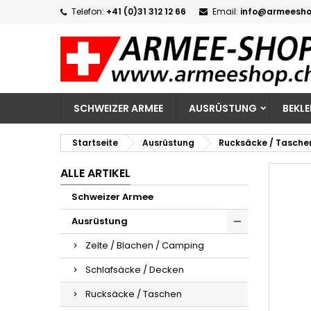
Telefon:
+41 (0)31 312 12 66
Email:
info@armeesho
M
W
A
add_circle_outline
Si
Na
zu
SCHWEIZER ARMEE
AUSRÜSTUNG
BEKL
Startseite
Ausrüstung
Rucksäcke / Tasche
ALLE ARTIKEL
Schweizer Armee
Ausrüstung
Zelte / Blachen / Camping
Schlafsäcke / Decken
Rucksäcke / Taschen