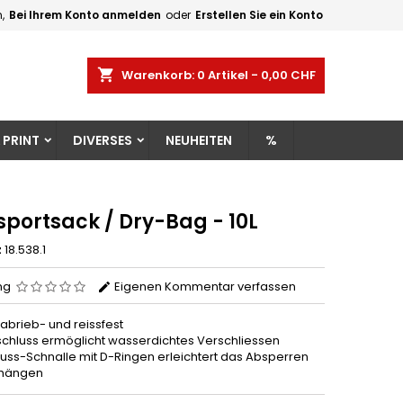
,
Bei Ihrem Konto anmelden
oder
Erstellen Sie ein Konto
×
×
×
shopping_cart
Warenkorb:
0
Artikel - 0,00 CHF
gen
 PRINT
DIVERSES
NEUHEITEN
%
n
n
sportsack / Dry-Bag - 10L
z
18.538.1
ng
Eigenen Kommentar verfassen
abrieb- und reissfest
rschluss ermöglicht wasserdichtes Verschliessen
luss-Schnalle mit D-Ringen erleichtert das Absperren
fhängen