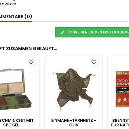
3 x 20 cm
MENTARE (0)
SCHREIBEN SIE DEN ERSTEN KUN
FT ZUSAMMEN GEKAUFT...
favorite_border
favorite_border
BLETTEN
PETROMAX - FEUERKIT
KABELBINDER SC
PKOCHER
(100 STÜCK