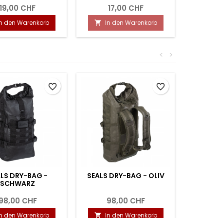
19,00 CHF
17,00 CHF
In den Warenkorb
In den Warenkorb
I


<
>
favorite_border
favorite_border
LS DRY-BAG -
SEALS DRY-BAG - OLIV
SCHWARZ
98,00 CHF
98,00 CHF
In den Warenkorb
In den Warenkorb
