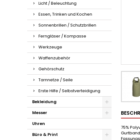
Licht / Beleuchtung
Essen, Trinken und Kochen
Sonnenbrillen / Schutzbrillen
Ferngläser / Kompasse
Werkzeuge
Waffenzubehör
Gehörschutz
Tarnnetze / Seile
Erste Hilfe / Selbstverteidigung
Bekleidung
BESCHR
Messer
Uhren
75% Polyv
Gurtband
Büro & Print
Fassungs