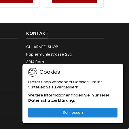
KONTAKT
CH-ARMEE-SHOP
Papiermühlestrasse 28a
3014 Bern
Telefon:
+41 (0)31 312 12 66
Cookies
Email:
info@armeeshop.ch
Dieser Shop verwendet Cookies, um Ihr
Surferlebnis zu verbessern.
Weitere Informationen finden Sie in unserer
Datenschutzerklärung
.
FOLGEN SIE UNS
Schliessen