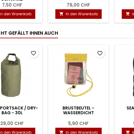
7,50 CHF
79,00 CHF
In den Warenkorb
In den Warenkorb


ICHT GEFÄLLT IHNEN AUCH
favorite_border
favorite_border
PORTSACK / DRY-
BRUSTBEUTEL -
SEA
BAG - 30L
WASSERDICHT
29,00 CHF
5,90 CHF
In den Warenkorb
In den Warenkorb

