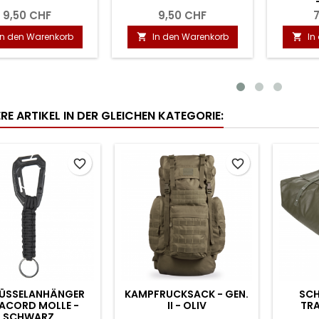
G
F
3,50 CHF
9,00 CHF
enkorb
In den Warenkorb
In den Waren


RE ARTIKEL IN DER GLEICHEN KATEGORIE:
favorite_border
favorite_border
ÜSSELANHÄNGER
KAMPFRUCKSACK - GEN.
SCH
ACORD MOLLE -
II - OLIV
TR
SCHWARZ