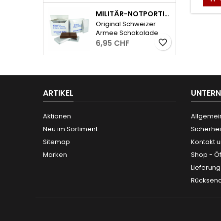
längere Wanderungen
Gummi (innen)- S-
und Exkursionen oder
MILITÄR-NOTPORTION - 2 X 96G
förmige Haken aus
einfach als Snack für
Original Schweizer
Stahl- 2 Paar
Zwischendurch!
Armee Schokolade
Gewicht: 50g
(Notportion) mit 53%
favorite_border
6,95 CHF
Kakaoanteil.- 2
Portionen à 96 Gramm
ARTIKEL
UNTER
Aktionen
Allgemei
Neu im Sortiment
Sicherhei
Sitemap
Kontakt 
Marken
Shop - Ö
Lieferun
Rücksen