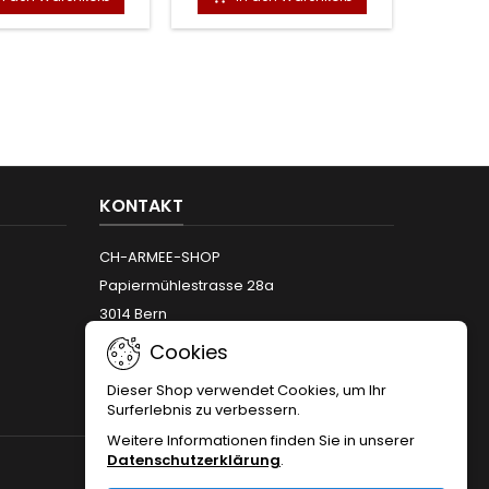
KONTAKT
CH-ARMEE-SHOP
Papiermühlestrasse 28a
3014 Bern
Telefon:
+41 (0)31 312 12 66
Cookies
Email:
info@armeeshop.ch
Dieser Shop verwendet Cookies, um Ihr
Surferlebnis zu verbessern.
Weitere Informationen finden Sie in unserer
Datenschutzerklärung
.
FOLGEN SIE UNS