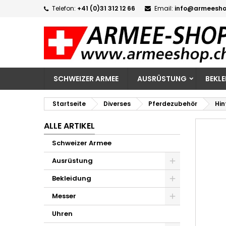
Telefon:
+41 (0)31 312 12 66
Email:
info@armeesho
M
W
A
add_circle_outline
Si
Na
zu
SCHWEIZER ARMEE
AUSRÜSTUNG
BEKL
Startseite
Diverses
Pferdezubehör
Hin
ALLE ARTIKEL
Schweizer Armee
Ausrüstung
Bekleidung
Messer
Uhren