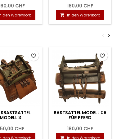
260,00 CHF
180,00 CHF
1
In den Warenkorb
In den Warenkorb
I


<
>
Zurzeit 
favorite_border
favorite_border
FSBASTSATTEL
BASTSATTEL MODELL 06
S
MODELL 31
FÜR PFERD
150,00 CHF
180,00 CHF
In den Warenkorb
In den Warenkorb
I

