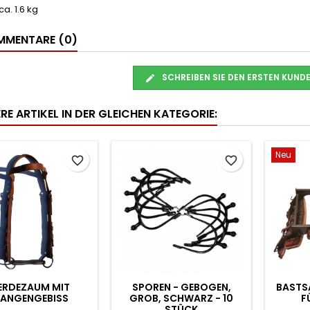
ca. 1.6 kg
MENTARE (0)
SCHREIBEN SIE DEN ERSTEN KUN
RE ARTIKEL IN DER GLEICHEN KATEGORIE:
Neu
favorite_border
favorite_border
ERDEZAUM MIT
SPOREN - GEBOGEN,
BASTS
ANGENGEBISS
GROB, SCHWARZ - 10
F
STÜCK