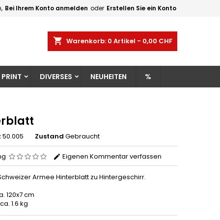
,
Bei Ihrem Konto anmelden
oder
Erstellen Sie ein Konto
×
×
×
shopping_cart
Warenkorb:
0
Artikel - 0,00 CHF
gen
 PRINT
DIVERSES
NEUHEITEN
%
n
n
rblatt
z
50.005
Zustand
Gebraucht
ng
Eigenen Kommentar verfassen
Schweizer Armee Hinterblatt zu Hintergeschirr.
a. 120x7 cm
ca. 1.6 kg