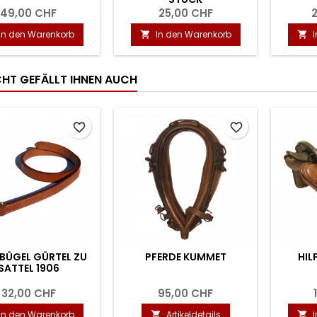
49,00 CHF
25,00 CHF
In den Warenkorb
In den Warenkorb


ICHT GEFÄLLT IHNEN AUCH
favorite_border
favorite_border
BÜGEL GÜRTEL ZU
PFERDE KUMMET
HIL
SATTEL 1906
32,00 CHF
95,00 CHF
In den Warenkorb
Artikeldetails

