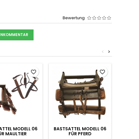
Bewertung
DENKOMMENTAR
<
>
favorite_border
favorite_border
ATTEL MODELL 06
BASTSATTEL MODELL 06
UOF-S
ÜR MAULTIER
FÜR PFERD