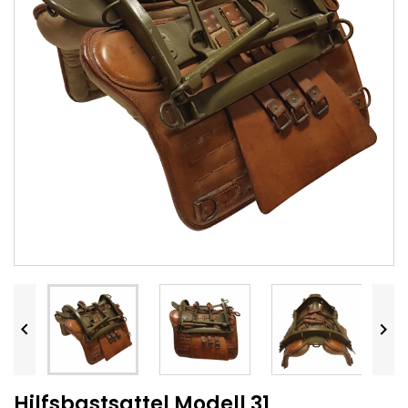


Hilfsbastsattel Modell 31