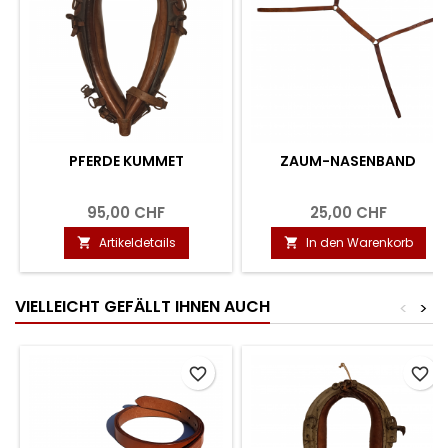
PFERDE KUMMET
ZAUM-NASENBAND
95,00 CHF
25,00 CHF
Artikeldetails
In den Warenkorb


VIELLEICHT GEFÄLLT IHNEN AUCH
<
>
favorite_border
favorite_border