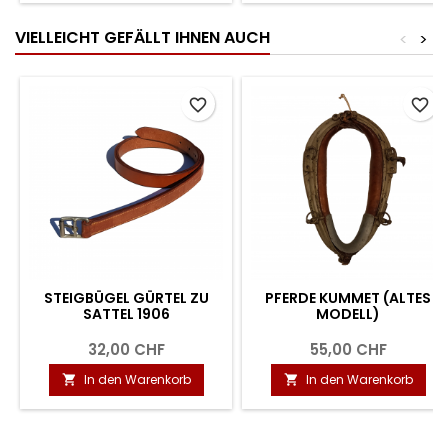
VIELLEICHT GEFÄLLT IHNEN AUCH
<
>
favorite_border
favorite_border
STEIGBÜGEL GÜRTEL ZU
PFERDE KUMMET (ALTES
SATTEL 1906
MODELL)
32,00 CHF
55,00 CHF
In den Warenkorb
In den Warenkorb

