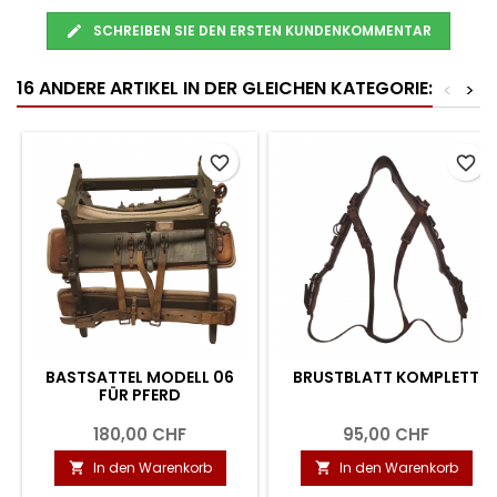
SCHREIBEN SIE DEN ERSTEN KUNDENKOMMENTAR
16 ANDERE ARTIKEL IN DER GLEICHEN KATEGORIE:
<
>
favorite_border
favorite_border
BASTSATTEL MODELL 06
BRUSTBLATT KOMPLETT
FÜR PFERD
180,00 CHF
95,00 CHF
In den Warenkorb
In den Warenkorb

