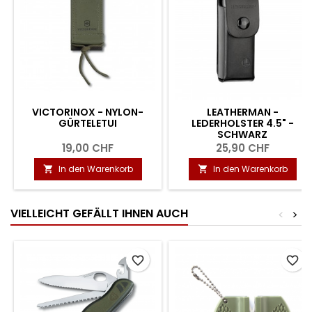
VICTORINOX - NYLON-
LEATHERMAN -
GÜRTELETUI
LEDERHOLSTER 4.5" -
SCHWARZ
19,00 CHF
25,90 CHF
In den Warenkorb
In den Warenkorb


VIELLEICHT GEFÄLLT IHNEN AUCH
<
>
favorite_border
favorite_border