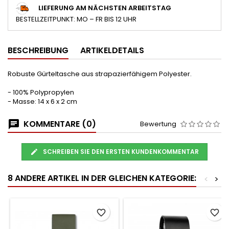
LIEFERUNG AM NÄCHSTEN ARBEITSTAG
BESTELLZEITPUNKT: MO – FR BIS 12 UHR
BESCHREIBUNG
ARTIKELDETAILS
Robuste Gürteltasche aus strapazierfähigem Polyester.
- 100% Polypropylen
- Masse: 14 x 6 x 2 cm
KOMMENTARE (0)
Bewertung
SCHREIBEN SIE DEN ERSTEN KUNDENKOMMENTAR
8 ANDERE ARTIKEL IN DER GLEICHEN KATEGORIE:
<
>
favorite_border
favorite_border