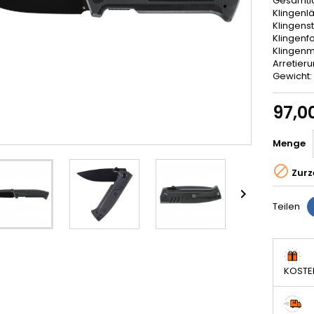
Gesamtl
Klingenl
Klingens
Klingenf
Klingenm
Arretieru
Gewicht:
97,0
Menge

Zurz

Teilen
KOSTE