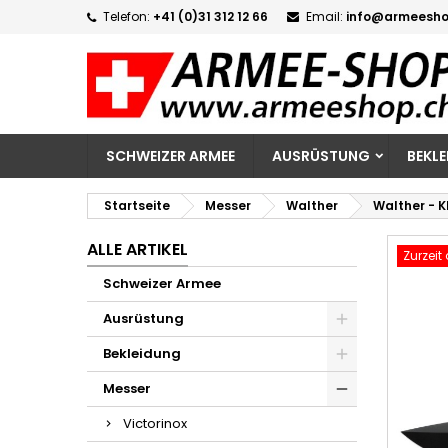
Telefon:
+41 (0)31 312 12 66
Email:
info@armeesho
M
W
A
add_circle_outline
Si
Na
zu
SCHWEIZER ARMEE
AUSRÜSTUNG
BEKL
Startseite
Messer
Walther
Walther - 
ALLE ARTIKEL
Zurzeit
Schweizer Armee
Ausrüstung
Bekleidung
Messer
Victorinox