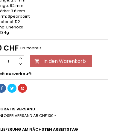
änge: 217 mm
änge: 92 mm
tärke: 3.6 mm
orm: Spearpoint
aterial: D2
ng: Linerlock
 134g
0 CHF
Bruttopreis
In den Warenkorb

eit ausverkauft
GRATIS VERSAND
NLOSER VERSAND AB CHF 100.-
LIEFERUNG AM NÄCHSTEN ARBEITSTAG