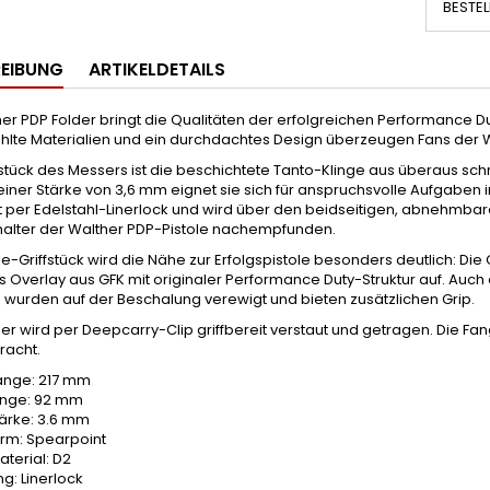
BESTEL
EIBUNG
ARTIKELDETAILS
er PDP Folder bringt die Qualitäten der erfolgreichen Performance Dut
lte Materialien und ein durchdachtes Design überzeugen Fans der
tück des Messers ist die beschichtete Tanto-Klinge aus überaus schni
ner Stärke von 3,6 mm eignet sie sich für anspruchsvolle Aufgaben im 
t per Edelstahl-Linerlock und wird über den beidseitigen, abnehmba
alter der Walther PDP-Pistole nachempfunden.
ze-Griffstück wird die Nähe zur Erfolgspistole besonders deutlich: D
es Overlay aus GFK mit originaler Performance Duty-Struktur auf. Auch
s wurden auf der Beschalung verewigt und bieten zusätzlichen Grip.
r wird per Deepcarry-Clip griffbereit verstaut und getragen. Die F
racht.
nge: 217 mm
änge: 92 mm
tärke: 3.6 mm
orm: Spearpoint
terial: D2
ng: Linerlock