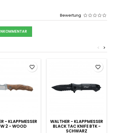
Bewertung
DENKOMMENTAR
<
>
favorite_border
favorite_border
R - KLAPPMESSER
WALTHER - KLAPPMESSER
WALTHE
FW 2 - WOOD
BLACK TAC KNIFE BTK -
EMERGEN
SCHWARZ