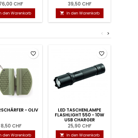
76,00 CHF
39,50 CHF
In den Warenkorb
In den Warenkorb
I


<
>
favorite_border
favorite_border
SCHÄRFER - OLIV
LED TASCHENLAMPE
SWI
FLASHLIGHT 550 - 10W
USB CHARGER
8,50 CHF
25,90 CHF
In den Warenkorb
In den Warenkorb
I

