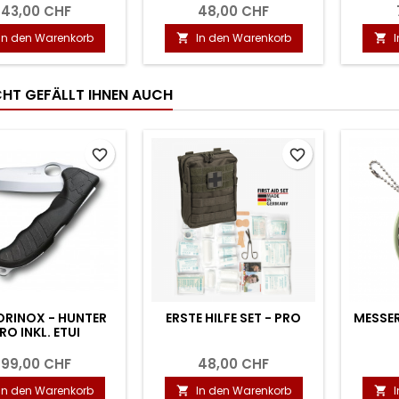
43,00 CHF
48,00 CHF
In den Warenkorb
In den Warenkorb


ICHT GEFÄLLT IHNEN AUCH
favorite_border
favorite_border
ORINOX - HUNTER
ERSTE HILFE SET - PRO
MESSER
RO INKL. ETUI
99,00 CHF
48,00 CHF
In den Warenkorb
In den Warenkorb

