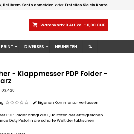
,
Bei Ihrem Konto anmelden
oder
Erstellen Sie ein Konto
×
×
×
shopping_cart
Warenkorb:
0
Artikel - 0,00 CHF
gen
 PRINT
DIVERSES
NEUHEITEN
%
n
n
her - Klappmesser PDP Folder -
arz
z
03.420
ng
Eigenen Kommentar verfassen
er PDP Folder bringt die Qualitäten der erfolgreichen
ce Duty Pistol in die scharfe Welt der taktischen