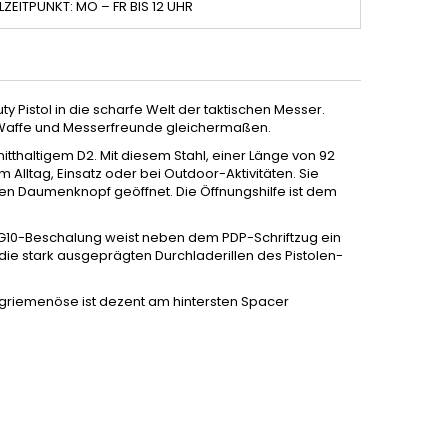
LZEITPUNKT: MO – FR BIS 12 UHR
y Pistol in die scharfe Welt der taktischen Messer.
 Waffe und Messerfreunde gleichermaßen.
tthaltigem D2. Mit diesem Stahl, einer Länge von 92
Alltag, Einsatz oder bei Outdoor-Aktivitäten. Sie
ren Daumenknopf geöffnet. Die Öffnungshilfe ist dem
ie G10-Beschalung weist neben dem PDP-Schriftzug ein
 die stark ausgeprägten Durchladerillen des Pistolen-
angriemenöse ist dezent am hintersten Spacer