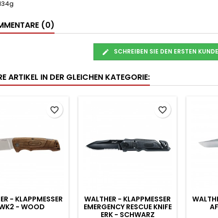
 134g
MENTARE (0)
SCHREIBEN SIE DEN ERSTEN KUN
E ARTIKEL IN DER GLEICHEN KATEGORIE:
favorite_border
favorite_border
ER - KLAPPMESSER
WALTHER - KLAPPMESSER
WALTHE
WK2 - WOOD
EMERGENCY RESCUE KNIFE
A
ERK - SCHWARZ