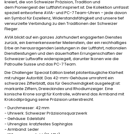
kreiert, die von Schweizer Präzision, Tradition und
dem Pioniergeist der Luftfahrt inspiriert ist. Die Kollektion umfasst
speziell entworfene AVIA- und PC-7 Team-Uhren – jede davon
ein Symbol für Exzellenz, Widerstandsfähigkeit und unsere tief
verwurzelte Verbindung zu den Traditionen der Schweizer
Flieger.
AVIA blickt auf ein ganzes Jahrhundert engagierten Dienstes
zurück, ein bemerkenswerter Meilenstein, der ein reichhaltiges
Erbe an herausragenden Leistungen in der Luftfahrt, nationalen
Dienstleistungen und den dauerhaften Errungenschaften der
Schweizer Luftwaffe widerspiegelt, darunter Ikonen wie die
Patrouille Suisse und das PC-7 Team.
Die Challenger Special Edition bietet pilotentaugliche Klarheit
mit ruhiger Autorität. Das 42-mm-Gehäuse umrahmt ein
schwarzes Zifferblatt, das für Geschwindigkeit ausgelegt ist:
markante Ziffern, Dreieckindex und Rhodiumzeiger. Eine
konische Krone sorgt für Kontrolle, während das Armband mit
Krokodilprägung seine Präzision unterstreicht.
- Durchmesser: 42 mm
- Uhrwerk: Schweizer Präzisionsquarzwerk
- Gehäuse: Edelstahl
- Uhrenglas: kratzfestes Saphirglas
- Armband: Leder