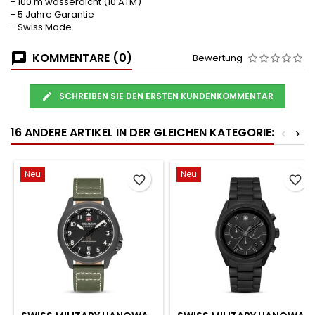
- 100 m wasserdicht (10 ATM)
- 5 Jahre Garantie
- Swiss Made
KOMMENTARE (0)
Bewertung
SCHREIBEN SIE DEN ERSTEN KUNDENKOMMENTAR
16 ANDERE ARTIKEL IN DER GLEICHEN KATEGORIE:
<
>
Neu
Neu
favorite_border
favorite_border