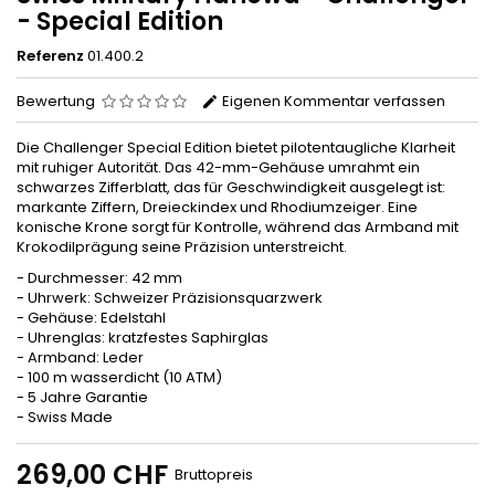
- Special Edition
Referenz
01.400.2
Bewertung
Eigenen Kommentar verfassen
Die Challenger Special Edition bietet pilotentaugliche Klarheit
mit ruhiger Autorität. Das 42-mm-Gehäuse umrahmt ein
schwarzes Zifferblatt, das für Geschwindigkeit ausgelegt ist:
markante Ziffern, Dreieckindex und Rhodiumzeiger. Eine
konische Krone sorgt für Kontrolle, während das Armband mit
Krokodilprägung seine Präzision unterstreicht.
- Durchmesser: 42 mm
- Uhrwerk: Schweizer Präzisionsquarzwerk
- Gehäuse: Edelstahl
- Uhrenglas: kratzfestes Saphirglas
- Armband: Leder
- 100 m wasserdicht (10 ATM)
- 5 Jahre Garantie
- Swiss Made
269,00 CHF
Bruttopreis