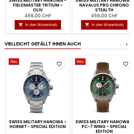
SWISS MILITARY HANOWA -
SWISS MILITARY HANOWA -
FIELDMASTER TRITIUM -
NAVALUS PRO CHRONO
OLIV
STEALTH
459,00 CHF
459,00 CHF
In den Warenkorb
In den Warenkorb


VIELLEICHT GEFÄLLT IHNEN AUCH
<
>
Neu
Neu
favorite_border
favorite_border
SWISS MILITARY HANOWA -
SWISS MILITARY HANOWA -
HORNET - SPECIAL EDITION
PC-7 WING - SPECIAL
EDITION