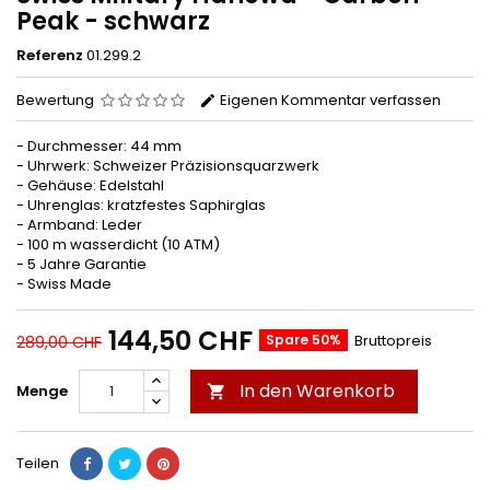
Peak - schwarz
Referenz
01.299.2
Bewertung
Eigenen Kommentar verfassen
- Durchmesser: 44 mm
- Uhrwerk: Schweizer Präzisionsquarzwerk
- Gehäuse: Edelstahl
- Uhrenglas: kratzfestes Saphirglas
- Armband: Leder
- 100 m wasserdicht (10 ATM)
- 5 Jahre Garantie
- Swiss Made
144,50 CHF
Spare 50%
Bruttopreis
289,00 CHF
In den Warenkorb
Menge

Teilen