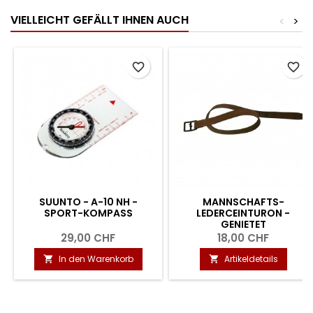
VIELLEICHT GEFÄLLT IHNEN AUCH
<
>
favorite_border
favorite_border
SUUNTO - A-10 NH -
MANNSCHAFTS-
SPORT-KOMPASS
LEDERCEINTURON -
GENIETET
29,00 CHF
18,00 CHF
In den Warenkorb
Artikeldetails

