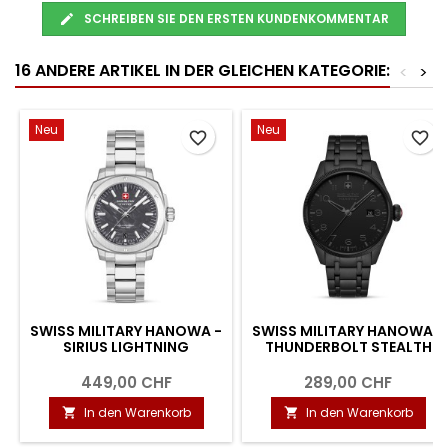
SCHREIBEN SIE DEN ERSTEN KUNDENKOMMENTAR
16 ANDERE ARTIKEL IN DER GLEICHEN KATEGORIE:
<
>
Neu
Neu
favorite_border
favorite_border
SWISS MILITARY HANOWA -
SWISS MILITARY HANOWA -
SIRIUS LIGHTNING
THUNDERBOLT STEALTH
449,00 CHF
289,00 CHF
In den Warenkorb
In den Warenkorb

