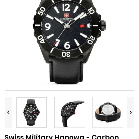


Swiss Military Hanowa - Carbon