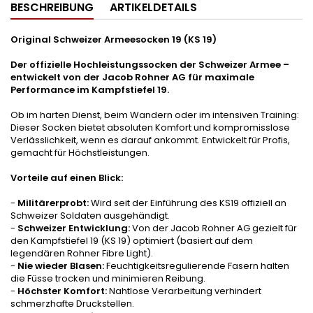
BESCHREIBUNG
ARTIKELDETAILS
Original Schweizer Armeesocken 19 (KS 19)
Der offizielle Hochleistungssocken der Schweizer Armee –
entwickelt von der Jacob Rohner AG für maximale
Performance im Kampfstiefel 19.
Ob im harten Dienst, beim Wandern oder im intensiven Training:
Dieser Socken bietet absoluten Komfort und kompromisslose
Verlässlichkeit, wenn es darauf ankommt. Entwickelt für Profis,
gemacht für Höchstleistungen.
Vorteile auf einen Blick:
-
Militärerprobt:
Wird seit der Einführung des KS19 offiziell an
Schweizer Soldaten ausgehändigt.
-
Schweizer Entwicklung:
Von der Jacob Rohner AG gezielt für
den Kampfstiefel 19 (KS 19) optimiert (basiert auf dem
legendären Rohner Fibre Light).
-
Nie wieder Blasen:
Feuchtigkeitsregulierende Fasern halten
die Füsse trocken und minimieren Reibung.
-
Höchster Komfort:
Nahtlose Verarbeitung verhindert
schmerzhafte Druckstellen.