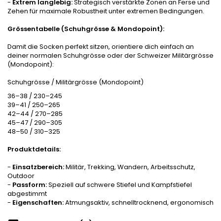
-
Extrem langlebig:
Strategisch verstärkte Zonen an Ferse und
Zehen für maximale Robustheit unter extremen Bedingungen.
Grössentabelle (Schuhgrösse & Mondopoint):
Damit die Socken perfekt sitzen, orientiere dich einfach an
deiner normalen Schuhgrösse oder der Schweizer Militärgrösse
(Mondopoint):
Schuhgrösse / Militärgrösse (Mondopoint)
36–38 / 230–245
39–41 / 250–265
42–44 / 270–285
45–47 / 290–305
48–50 / 310–325
Produktdetails:
-
Einsatzbereich:
Militär, Trekking, Wandern, Arbeitsschutz,
Outdoor
-
Passform:
Speziell auf schwere Stiefel und Kampfstiefel
abgestimmt
-
Eigenschaften:
Atmungsaktiv, schnelltrocknend, ergonomisch