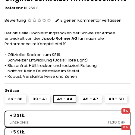
Referenz
13.769.3
Bewertung
Eigenen Kommentar verfassen
Der offizielle Hochleistungssocken der Schweizer Armee –
entwickelt von der
Jacob Rohner AG
für maximale
Performance im Kampfstiefel 19.
- Offizieller Socken zum KS19
- Schweizer Entwicklung (Basis: Fibre Light)
- Blasenfrei: Hält trocken und reduziert Reibung
- Nahtlos: Keine Druckstellen im Stiefel
- Robust: Verstärkte Ferse und Zehen
Grösse
36 - 38
39 - 41
42 - 44
45 - 47
48 - 50
5%
+ 3 Stk.
Einzelpreis:
11,30 CHF
8%
+ 5 Stk.