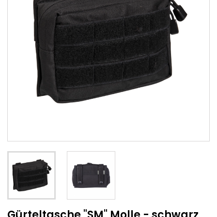
Gürteltasche "SM" Molle - schwarz