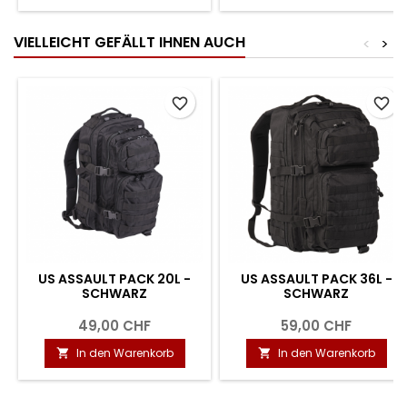
VIELLEICHT GEFÄLLT IHNEN AUCH
<
>
favorite_border
favorite_border
US ASSAULT PACK 20L -
US ASSAULT PACK 36L -
SCHWARZ
SCHWARZ
49,00 CHF
59,00 CHF
In den Warenkorb
In den Warenkorb

