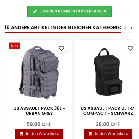
EIGENEN KOMMENTAR VERFASSEN
16 ANDERE ARTIKEL IN DER GLEICHEN KATEGORIE:
<
>
Neu
favorite_border
favorite_border
US ASSAULT PACK 36L -
US ASSAULT PACK ULTRA
URBAN GREY
COMPACT - SCHWARZ
59,00 CHF
28,00 CHF
In den Warenkorb
In den Warenkorb

