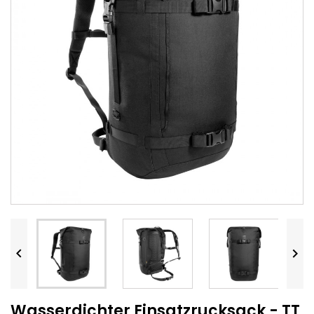


Wasserdichter Einsatzrucksack - TT