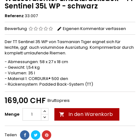
Sentinel 35L WP - schwarz
Referenz
33.007
Bewertung
Eigenen Kommentar verfassen
Der TT Sentinel 35 WP von Tasmanian Tiger eignet sich für
leichte, ggf. auch voluminöse Ausrüstung. Komprimierbar durch
komplett umlaufende Riemen.
- Abmessungen: 58 x 27 x 18 cm
- Gewicht: 1,54 kg
- Volumen: 35 l
- Material 1: CORDURA® 500 den
- Rückensystem: Padded Back-System (TT)
169,00 CHF
Bruttopreis
In den Warenkorb
Menge

Teilen