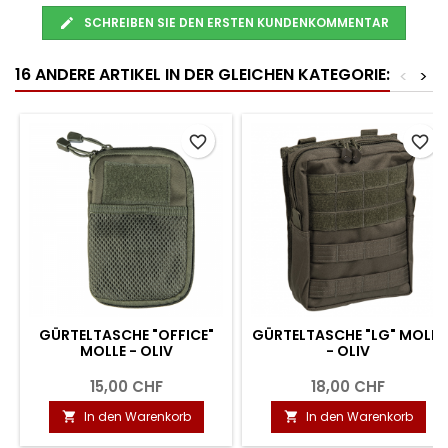
SCHREIBEN SIE DEN ERSTEN KUNDENKOMMENTAR
16 ANDERE ARTIKEL IN DER GLEICHEN KATEGORIE:
<
>
favorite_border
favorite_border
GÜRTELTASCHE "OFFICE"
GÜRTELTASCHE "LG" MOLLE
MOLLE - OLIV
- OLIV
15,00 CHF
18,00 CHF
In den Warenkorb
In den Warenkorb

