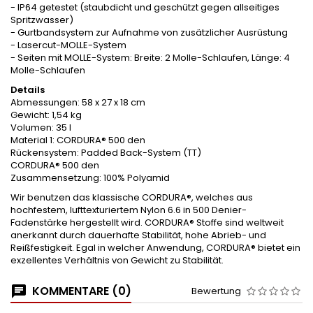
- IP64 getestet (staubdicht und geschützt gegen allseitiges
Spritzwasser)
- Gurtbandsystem zur Aufnahme von zusätzlicher Ausrüstung
- Lasercut-MOLLE-System
- Seiten mit MOLLE-System: Breite: 2 Molle-Schlaufen, Länge: 4
Molle-Schlaufen
Details
Abmessungen: 58 x 27 x 18 cm
Gewicht: 1,54 kg
Volumen: 35 l
Material 1: CORDURA® 500 den
Rückensystem: Padded Back-System (TT)
CORDURA® 500 den
Zusammensetzung: 100% Polyamid
Wir benutzen das klassische CORDURA®, welches aus
hochfestem, lufttexturiertem Nylon 6.6 in 500 Denier-
Fadenstärke hergestellt wird. CORDURA® Stoffe sind weltweit
anerkannt durch dauerhafte Stabilität, hohe Abrieb- und
Reißfestigkeit. Egal in welcher Anwendung, CORDURA® bietet ein
exzellentes Verhältnis von Gewicht zu Stabilität.
KOMMENTARE (0)
Bewertung