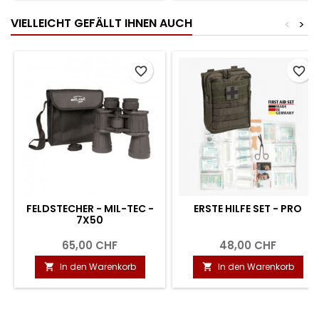
VIELLEICHT GEFÄLLT IHNEN AUCH
<
>
favorite_border
favorite_border
FELDSTECHER - MIL-TEC -
ERSTE HILFE SET - PRO
7X50
65,00 CHF
48,00 CHF
In den Warenkorb
In den Warenkorb

