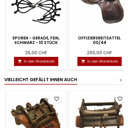
SPOREN - GERADE, FEIN,
OFFIZIERSREITSATTEL
SCHWARZ - 10 STÜCK
00/44
25,00 CHF
290,00 CHF
In den Warenkorb
In den Warenkorb


VIELLEICHT GEFÄLLT IHNEN AUCH
<
>
favorite_border
favorite_border