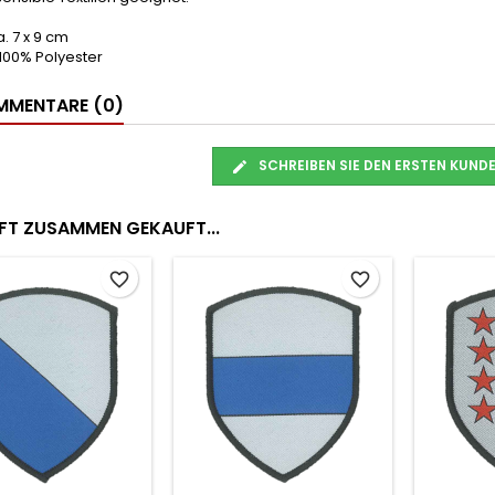
. 7 x 9 cm
 100% Polyester
MENTARE (0)
SCHREIBEN SIE DEN ERSTEN KUN
FT ZUSAMMEN GEKAUFT...
favorite_border
favorite_border