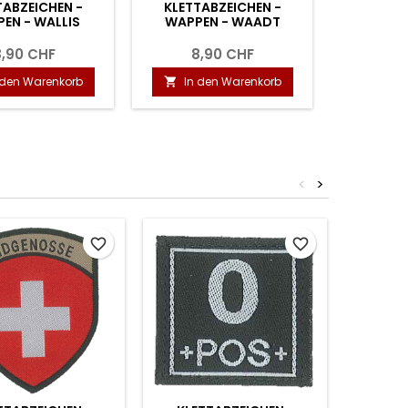
KLETTABZEICHEN -
KLETTABZEICHEN -
WAPPEN - THURGAU
WAPPEN - SCHWYZ
8,90 CHF
8,90 CHF
In den Warenkorb
In den Warenkorb


<
>
favorite_border
favorite_border