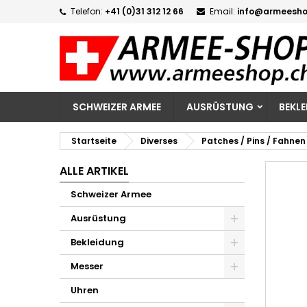
Telefon:
+41 (0)31 312 12 66
Email:
info@armeesho
M
W
A
add_circle_outline
Si
Na
zu
SCHWEIZER ARMEE
AUSRÜSTUNG
BEKL
Startseite
Diverses
Patches / Pins / Fahnen
ALLE ARTIKEL
Schweizer Armee
Ausrüstung
Bekleidung
Messer
Uhren