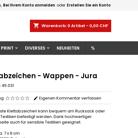
,
Bei Ihrem Konto anmelden
oder
Erstellen Sie ein Konto
×
×
×
shopping_cart
Warenkorb:
0
Artikel - 0,00 CHF
gen
 PRINT
DIVERSES
NEUHEITEN
%
n
n
tabzeichen - Wappen - Jura
z
45.031
ng
Eigenen Kommentar verfassen
ste Klettabzeichen kann bequem am Rucksack oder
Textilien befestigt werden. Dank hochwertiger
seite auch für sensible Textilien geeignet.
. 7 x 9 cm