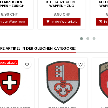
KLETTABZEICHEN -
KLETTABZEICHEN -
WAPPEN - URI
WAPPEN - TESSIN
8,90 CHF
8,90 CHF
In den Warenkorb
In den Warenkorb


RE ARTIKEL IN DER GLEICHEN KATEGORIE:
 ausverkauft
favorite_border
favorite_border