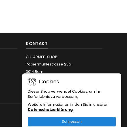
KONTAKT
CH-ARMEE-SHOP
Papiermühlestrasse 28a
3014 Bern
Telefon:
+41 (0)31 312 12 66
Cookies
Email:
info@armeeshop.ch
Dieser Shop verwendet Cookies, um Ihr
Surferlebnis zu verbessern.
Weitere Informationen finden Sie in unserer
Datenschutzerklärung
.
FOLGEN SIE UNS
Schliessen