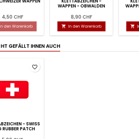
SCHWEIZER WAPPEN
KLETTABZEICHEN -
KLE
WAPPEN - OBWALDEN
WAPPE
4,50 CHF
8,90 CHF
In den Warenkorb
In den Warenkorb


ICHT GEFÄLLT IHNEN AUCH
favorite_border
BZEICHEN - SWISS
G RUBBER PATCH