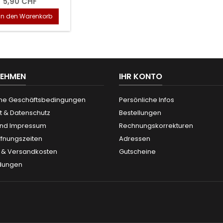
5,90 CHF
In den Warenkorb
NEHMEN
IHR KONTO
ne Geschäftsbedingungen
Persönliche Infos
t & Datenschutz
Bestellungen
und Impressum
Rechnungskorrekturen
ffnungszeiten
Adressen
g & Versandkosten
Gutscheine
dungen