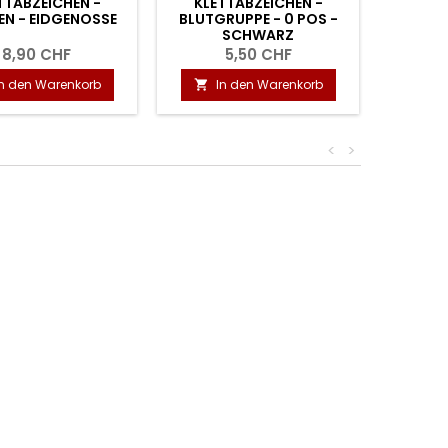
TTABZEICHEN -
KLETTABZEICHEN -
KLET
N - EIDGENOSSE
BLUTGRUPPE - 0 POS -
WAP
SCHWARZ
8,90 CHF
5,50 CHF
In den Warenkorb
In den Warenkorb
I


<
>