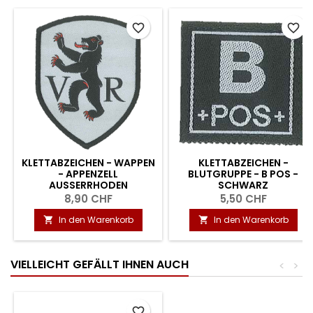
favorite_border
favorite_border
KLETTABZEICHEN - WAPPEN
KLETTABZEICHEN -
- APPENZELL
BLUTGRUPPE - B POS -
AUSSERRHODEN
SCHWARZ
8,90 CHF
5,50 CHF
In den Warenkorb
In den Warenkorb


VIELLEICHT GEFÄLLT IHNEN AUCH
<
>
favorite_border