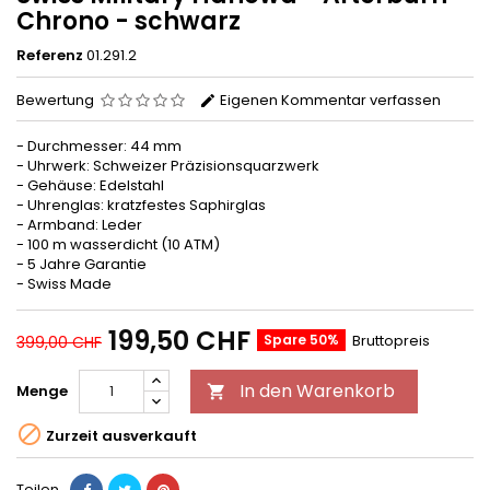
Chrono - schwarz
Referenz
01.291.2
Bewertung
Eigenen Kommentar verfassen
- Durchmesser: 44 mm
- Uhrwerk: Schweizer Präzisionsquarzwerk
- Gehäuse: Edelstahl
- Uhrenglas: kratzfestes Saphirglas
- Armband: Leder
- 100 m wasserdicht (10 ATM)
- 5 Jahre Garantie
- Swiss Made
199,50 CHF
Spare 50%
Bruttopreis
399,00 CHF
In den Warenkorb
Menge


Zurzeit ausverkauft
Teilen