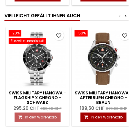
VIELLEICHT GEFÄLLT IHNEN AUCH
<
>
-20%
-50%
favorite_border
favorite_border
Zurzeit ausverkauft
SWISS MILITARY HANOWA -
SWISS MILITARY HANOWA -
FLAGSHIP X CHRONO -
AFTERBURN CHRONO -
SCHWARZ
BRAUN
295,20 CHF
189,50 CHF
369,00 CHF
379,00 CHF
In den Warenkorb
In den Warenkorb

