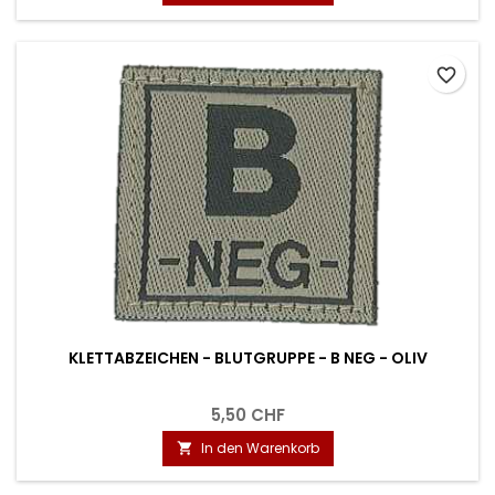
favorite_border
KLETTABZEICHEN - BLUTGRUPPE - B NEG - OLIV
5,50 CHF
In den Warenkorb
