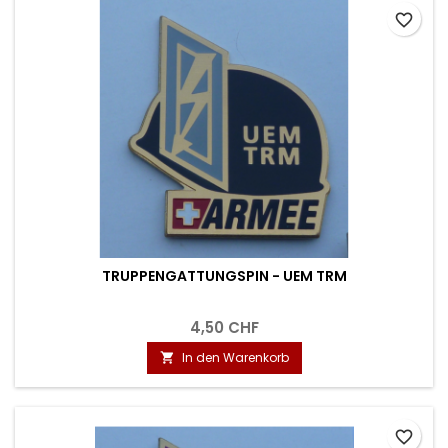
favorite_border
TRUPPENGATTUNGSPIN - UEM TRM
4,50 CHF
In den Warenkorb

favorite_border