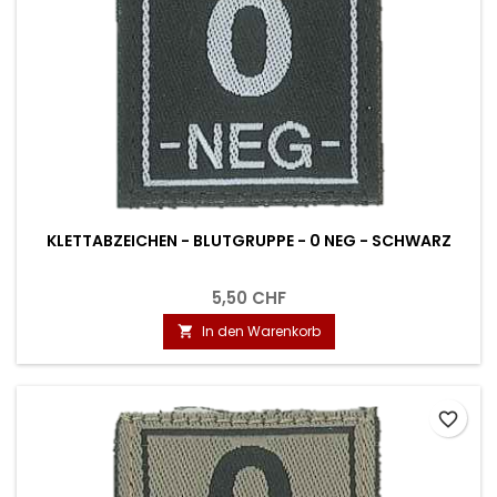
KLETTABZEICHEN - BLUTGRUPPE - 0 NEG - SCHWARZ
5,50 CHF
In den Warenkorb

favorite_border