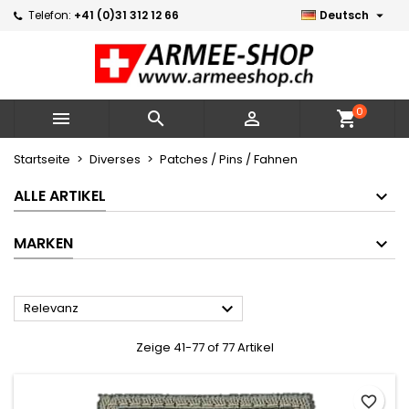

Telefon:
+41 (0)31 312 12 66
Deutsch
×
×
×
×
Meine Wunschlisten
((modalTitle))
Wunschliste erstellen
Anmelden
Neue Liste erstellen
add_circle_outline
((confirmMessage))
Sie müssen angemeldet sein, um Artikel Ihrer
Name der Wunschliste
Wunschliste hinzufügen zu können.
0



shopping_cart
((cancelText))
((modalDeleteText))
Abbrechen
Anmelden
Startseite
Diverses
Patches / Pins / Fahnen
Abbrechen
Wunschliste erstellen
ALLE ARTIKEL
MARKEN

Relevanz
Zeige 41-77 of 77 Artikel
favorite_border