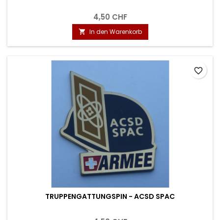
4,50 CHF
In den Warenkorb

favorite_border
TRUPPENGATTUNGSPIN - ACSD SPAC