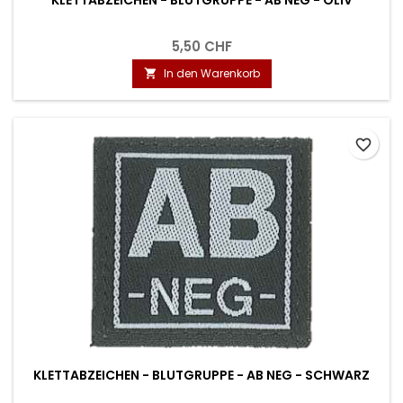
5,50 CHF
In den Warenkorb

favorite_border
KLETTABZEICHEN - BLUTGRUPPE - AB NEG - SCHWARZ