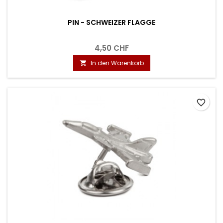
PIN - SCHWEIZER FLAGGE
4,50 CHF
In den Warenkorb

favorite_border