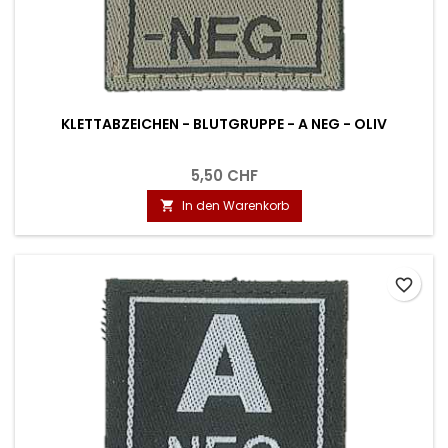
KLETTABZEICHEN - BLUTGRUPPE - A NEG - OLIV
5,50 CHF
In den Warenkorb

favorite_border