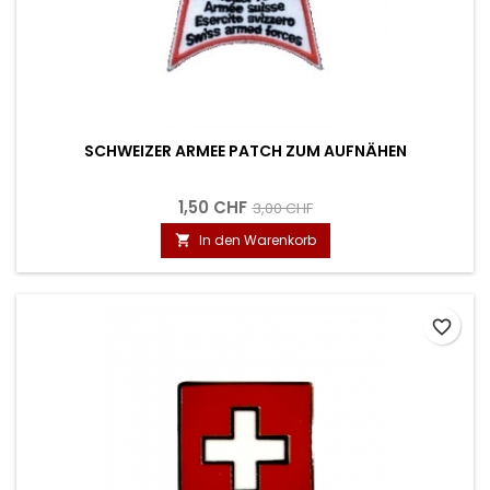
SCHWEIZER ARMEE PATCH ZUM AUFNÄHEN
1,50 CHF
3,00 CHF
In den Warenkorb

favorite_border