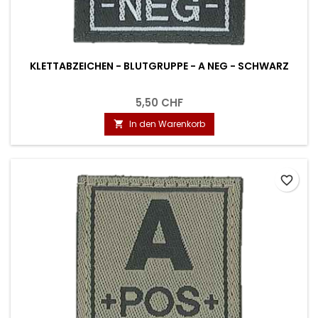
KLETTABZEICHEN - BLUTGRUPPE - A NEG - SCHWARZ
5,50 CHF
In den Warenkorb

favorite_border