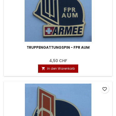
TRUPPENGATTUNGSPIN - FPR AUM
4,50 CHF
In den Warenkorb

favorite_border