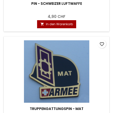
PIN - SCHWEIZER LUFTWAFFE
4,90 CHF
In den Warenkorb

favorite_border
TRUPPENGATTUNGSPIN - MAT