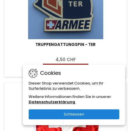
TRUPPENGATTUNGSPIN - TER
4,50 CHF
In den Warenkorb

Cookies
Dieser Shop verwendet Cookies, um Ihr
Surferlebnis zu verbessern.
favorite_border
Weitere Informationen finden Sie in unserer
Datenschutzerklärung
.
Schliessen