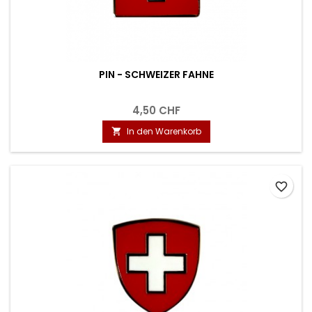
PIN - SCHWEIZER FAHNE
4,50 CHF
In den Warenkorb

favorite_border