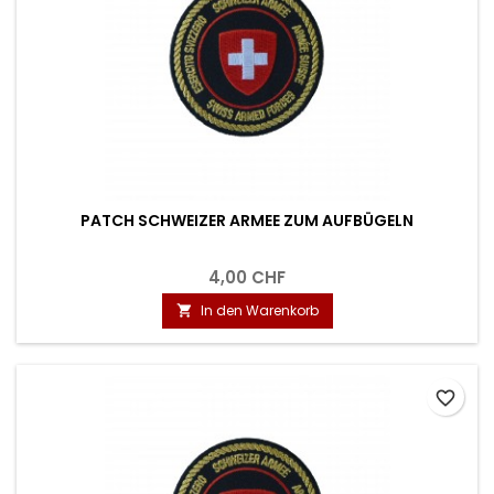
PATCH SCHWEIZER ARMEE ZUM AUFBÜGELN
4,00 CHF
In den Warenkorb

favorite_border