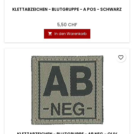
KLETTABZEICHEN - BLUTGRUPPE - A POS - SCHWARZ
5,50 CHF
In den Warenkorb

favorite_border
KLETTABZEICHEN - BLUTGRUPPE - AB NEG - OLIV