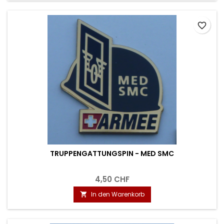
favorite_border
TRUPPENGATTUNGSPIN - MED SMC
4,50 CHF
In den Warenkorb
