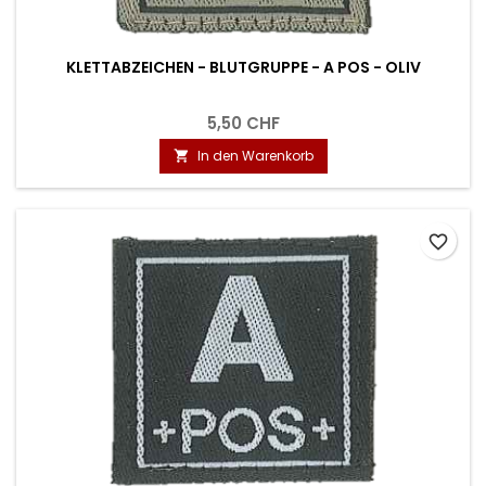
KLETTABZEICHEN - BLUTGRUPPE - A POS - OLIV
5,50 CHF
In den Warenkorb

favorite_border