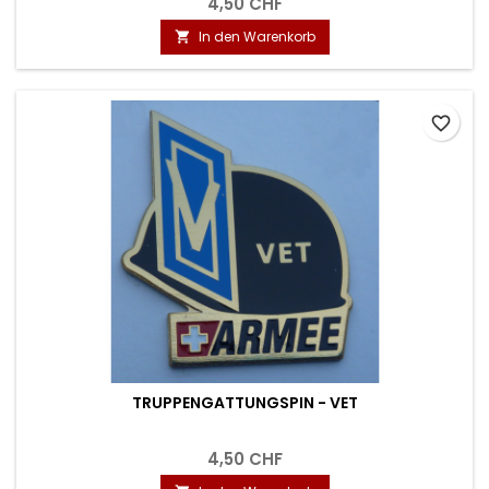
4,50 CHF
In den Warenkorb

favorite_border
TRUPPENGATTUNGSPIN - VET
4,50 CHF