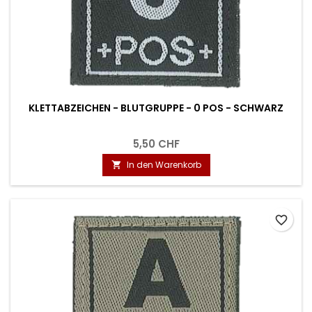
KLETTABZEICHEN - BLUTGRUPPE - 0 POS - SCHWARZ
5,50 CHF
In den Warenkorb

favorite_border