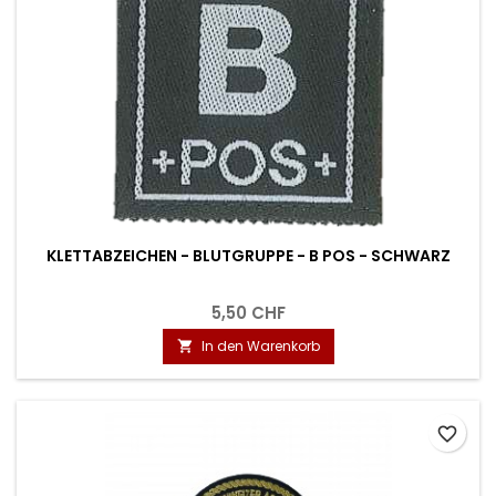
KLETTABZEICHEN - BLUTGRUPPE - B POS - SCHWARZ
5,50 CHF
In den Warenkorb

favorite_border