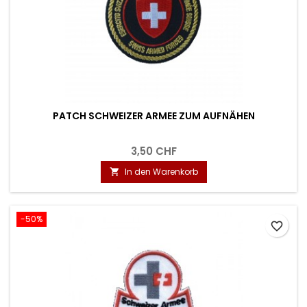
PATCH SCHWEIZER ARMEE ZUM AUFNÄHEN
3,50 CHF
In den Warenkorb

-50%
favorite_border