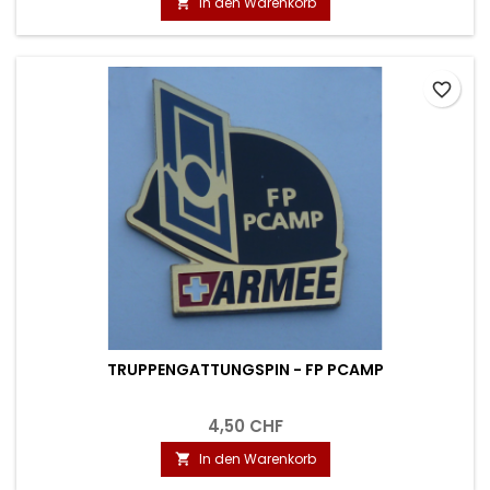
In den Warenkorb

favorite_border
TRUPPENGATTUNGSPIN - FP PCAMP
4,50 CHF
In den Warenkorb
