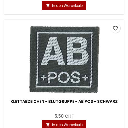
In den Warenkorb

favorite_border
KLETTABZEICHEN - BLUTGRUPPE - AB POS - SCHWARZ
5,50 CHF
In den Warenkorb
