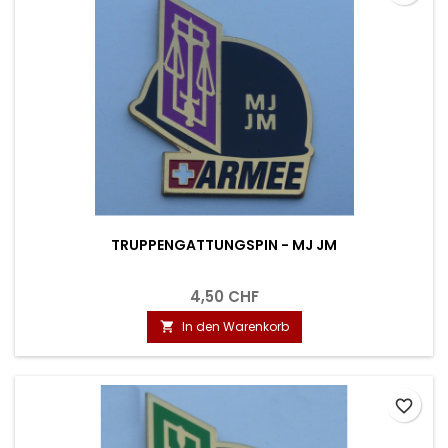
TRUPPENGATTUNGSPIN - MJ JM
4,50 CHF
In den Warenkorb

favorite_border