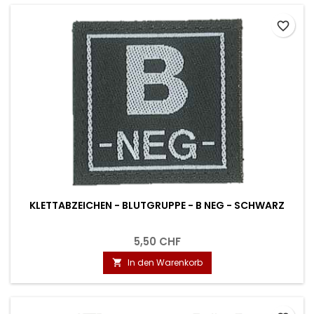
favorite_border
KLETTABZEICHEN - BLUTGRUPPE - B NEG - SCHWARZ
5,50 CHF
In den Warenkorb
