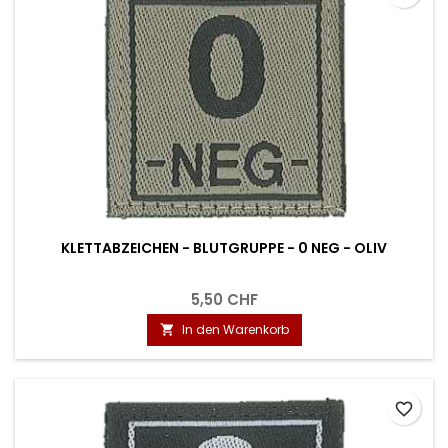
KLETTABZEICHEN - BLUTGRUPPE - 0 NEG - OLIV
5,50 CHF
In den Warenkorb

favorite_border