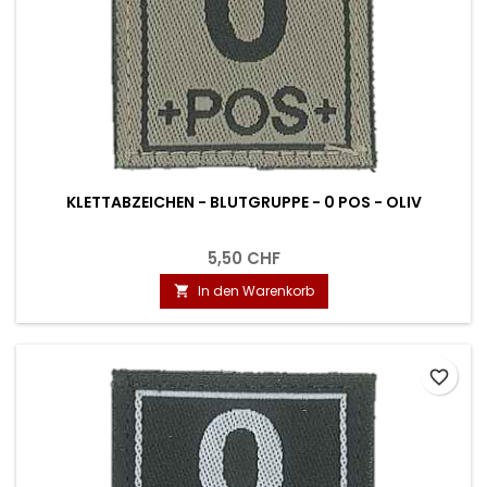
KLETTABZEICHEN - BLUTGRUPPE - 0 POS - OLIV
5,50 CHF
In den Warenkorb

favorite_border