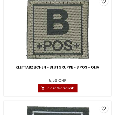
favorite_border
KLETTABZEICHEN - BLUTGRUPPE - B POS - OLIV
5,50 CHF
In den Warenkorb

favorite_border