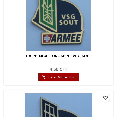
TRUPPENGATTUNGSPIN - VSG SOUT
4,50 CHF
In den Warenkorb

favorite_border