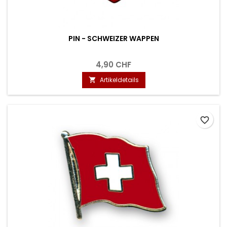
PIN - SCHWEIZER WAPPEN
4,90 CHF
Artikeldetails

favorite_border