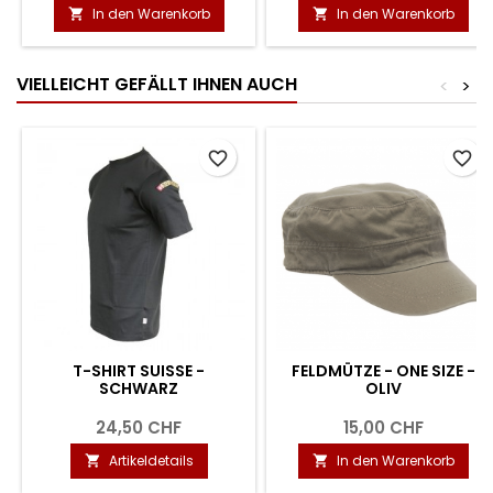
In den Warenkorb
In den Warenkorb


VIELLEICHT GEFÄLLT IHNEN AUCH
<
>
favorite_border
favorite_border
T-SHIRT SUISSE -
FELDMÜTZE - ONE SIZE -
SCHWARZ
OLIV
24,50 CHF
15,00 CHF
Artikeldetails
In den Warenkorb

