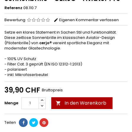
Referenz
08.110.7
Bewertung
Eigenen Kommentar verfassen
Setze ein klares Statement in Sachen Stil und Funktionalität.
Diese zeitlose Sonnenbrille im klassischen Aviator-Design
(Pilotenbrille) von
cerjo®
vereint sportliche Eleganz mit
modernster Glastechnologie.
- 100% UV Schutz
- Filter Cat. 3 geprüft (EN ISO 12312-1:2013)
- polarisiert
- inkl. Mikrofaserbeutel
39,90 CHF
Bruttopreis
In den Warenkorb
Menge

Teilen