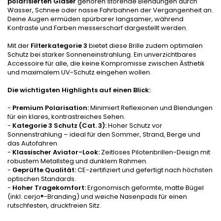
polarisierten Gläser
gehören störende Blendungen durch
Wasser, Schnee oder nasse Fahrbahnen der Vergangenheit an.
Deine Augen ermüden spürbarer langsamer, während
Kontraste und Farben messerscharf dargestellt werden.
Mit der
Filterkategorie 3
bietet diese Brille zudem optimalen
Schutz bei starker Sonneneinstrahlung. Ein unverzichtbares
Accessoire für alle, die keine Kompromisse zwischen Ästhetik
und maximalem UV-Schutz eingehen wollen.
Die wichtigsten Highlights auf einen Blick:
-
Premium Polarisation:
Minimiert Reflexionen und Blendungen
für ein klares, kontrastreiches Sehen.
-
Kategorie 3 Schutz (Cat. 3):
Hoher Schutz vor
Sonnenstrahlung – ideal für den Sommer, Strand, Berge und
das Autofahren.
-
Klassischer Aviator-Look:
Zeitloses Pilotenbrillen-Design mit
robustem Metallsteg und dunklem Rahmen.
-
Geprüfte Qualität:
CE-zertifiziert und gefertigt nach höchsten
optischen Standards.
-
Hoher Tragekomfort:
Ergonomisch geformte, matte Bügel
(inkl. cerjo®-Branding) und weiche Nasenpads für einen
rutschfesten, druckfreien Sitz.