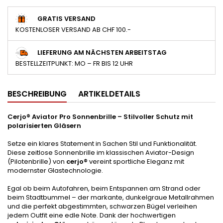
GRATIS VERSAND
KOSTENLOSER VERSAND AB CHF 100.-
LIEFERUNG AM NÄCHSTEN ARBEITSTAG
BESTELLZEITPUNKT: MO – FR BIS 12 UHR
BESCHREIBUNG
ARTIKELDETAILS
Cerjo® Aviator Pro Sonnenbrille – Stilvoller Schutz mit
polarisierten Gläsern
Setze ein klares Statement in Sachen Stil und Funktionalität.
Diese zeitlose Sonnenbrille im klassischen Aviator-Design
(Pilotenbrille) von
cerjo®
vereint sportliche Eleganz mit
modernster Glastechnologie.
Egal ob beim Autofahren, beim Entspannen am Strand oder
beim Stadtbummel – der markante, dunkelgraue Metallrahmen
und die perfekt abgestimmten, schwarzen Bügel verleihen
jedem Outfit eine edle Note. Dank der hochwertigen