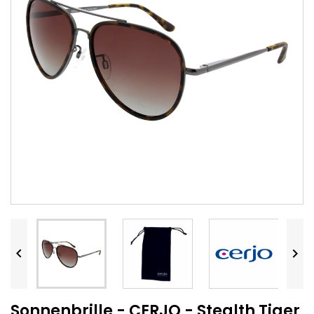


Sonnenbrille - CERJO - Stealth Tiger