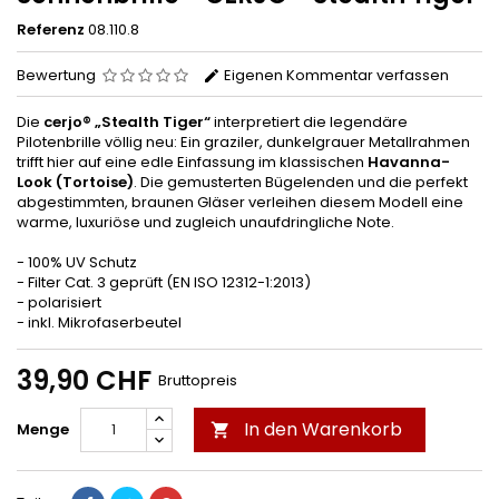
Referenz
08.110.8
Bewertung
Eigenen Kommentar verfassen
Die
cerjo® „Stealth Tiger“
interpretiert die legendäre
Pilotenbrille völlig neu: Ein graziler, dunkelgrauer Metallrahmen
trifft hier auf eine edle Einfassung im klassischen
Havanna-
Look (Tortoise)
. Die gemusterten Bügelenden und die perfekt
abgestimmten, braunen Gläser verleihen diesem Modell eine
warme, luxuriöse und zugleich unaufdringliche Note.
- 100% UV Schutz
- Filter Cat. 3 geprüft (EN ISO 12312-1:2013)
- polarisiert
- inkl. Mikrofaserbeutel
39,90 CHF
Bruttopreis
In den Warenkorb
Menge
