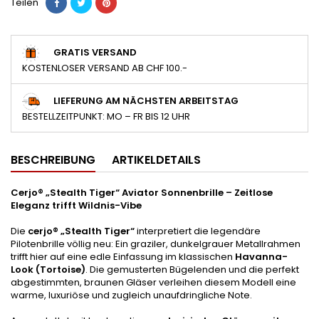
Teilen
GRATIS VERSAND
KOSTENLOSER VERSAND AB CHF 100.-
LIEFERUNG AM NÄCHSTEN ARBEITSTAG
BESTELLZEITPUNKT: MO – FR BIS 12 UHR
BESCHREIBUNG
ARTIKELDETAILS
Cerjo® „Stealth Tiger“ Aviator Sonnenbrille – Zeitlose
Eleganz trifft Wildnis-Vibe
Die
cerjo® „Stealth Tiger“
interpretiert die legendäre
Pilotenbrille völlig neu: Ein graziler, dunkelgrauer Metallrahmen
trifft hier auf eine edle Einfassung im klassischen
Havanna-
Look (Tortoise)
. Die gemusterten Bügelenden und die perfekt
abgestimmten, braunen Gläser verleihen diesem Modell eine
warme, luxuriöse und zugleich unaufdringliche Note.