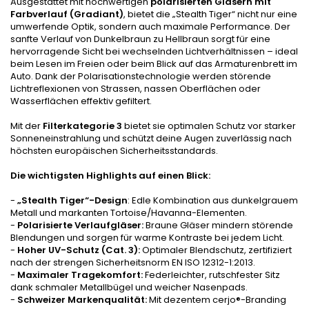
Ausgestattet mit hochwertigen
polarisierten Gläsern mit
Farbverlauf (Gradiant)
, bietet die „Stealth Tiger“ nicht nur eine
umwerfende Optik, sondern auch maximale Performance. Der
sanfte Verlauf von Dunkelbraun zu Hellbraun sorgt für eine
hervorragende Sicht bei wechselnden Lichtverhältnissen – ideal
beim Lesen im Freien oder beim Blick auf das Armaturenbrett im
Auto. Dank der Polarisationstechnologie werden störende
Lichtreflexionen von Strassen, nassen Oberflächen oder
Wasserflächen effektiv gefiltert.
Mit der
Filterkategorie 3
bietet sie optimalen Schutz vor starker
Sonneneinstrahlung und schützt deine Augen zuverlässig nach
höchsten europäischen Sicherheitsstandards.
Die wichtigsten Highlights auf einen Blick:
-
„Stealth Tiger“-Design
: Edle Kombination aus dunkelgrauem
Metall und markanten Tortoise/Havanna-Elementen.
-
Polarisierte Verlaufgläser:
Braune Gläser mindern störende
Blendungen und sorgen für warme Kontraste bei jedem Licht.
-
Hoher UV-Schutz (Cat. 3):
Optimaler Blendschutz, zertifiziert
nach der strengen Sicherheitsnorm EN ISO 12312-1:2013.
-
Maximaler Tragekomfort:
Federleichter, rutschfester Sitz
dank schmaler Metallbügel und weicher Nasenpads.
-
Schweizer Markenqualität:
Mit dezentem cerjo®-Branding