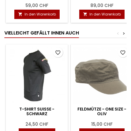
59,00 CHF
89,00 CHF
In den Warenkorb
In den Warenkorb


VIELLEICHT GEFÄLLT IHNEN AUCH
<
>
favorite_border
favorite_border
T-SHIRT SUISSE -
FELDMÜTZE - ONE SIZE -
SCHWARZ
OLIV
24,50 CHF
15,00 CHF