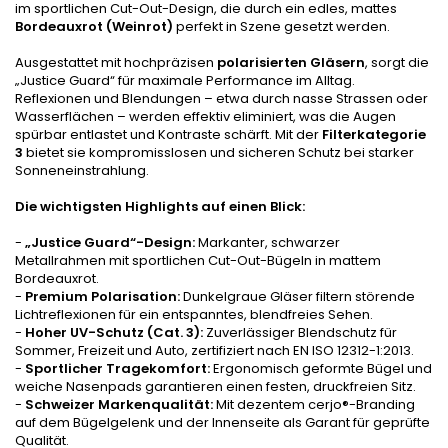
im sportlichen Cut-Out-Design, die durch ein edles, mattes
Bordeauxrot (Weinrot)
perfekt in Szene gesetzt werden.
Ausgestattet mit hochpräzisen
polarisierten Gläsern
, sorgt die
„Justice Guard“ für maximale Performance im Alltag.
Reflexionen und Blendungen – etwa durch nasse Strassen oder
Wasserflächen – werden effektiv eliminiert, was die Augen
spürbar entlastet und Kontraste schärft. Mit der
Filterkategorie
3
bietet sie kompromisslosen und sicheren Schutz bei starker
Sonneneinstrahlung.
Die wichtigsten Highlights auf einen Blick:
-
„Justice Guard“-Design:
Markanter, schwarzer
Metallrahmen mit sportlichen Cut-Out-Bügeln in mattem
Bordeauxrot.
-
Premium Polarisation:
Dunkelgraue Gläser filtern störende
Lichtreflexionen für ein entspanntes, blendfreies Sehen.
-
Hoher UV-Schutz (Cat. 3):
Zuverlässiger Blendschutz für
Sommer, Freizeit und Auto, zertifiziert nach EN ISO 12312-1:2013.
-
Sportlicher Tragekomfort:
Ergonomisch geformte Bügel und
weiche Nasenpads garantieren einen festen, druckfreien Sitz.
-
Schweizer Markenqualität:
Mit dezentem cerjo®-Branding
auf dem Bügelgelenk und der Innenseite als Garant für geprüfte
Qualität.