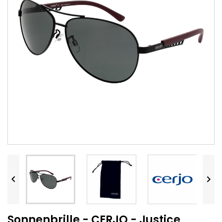


Sonnenbrille - CERJO - Justice