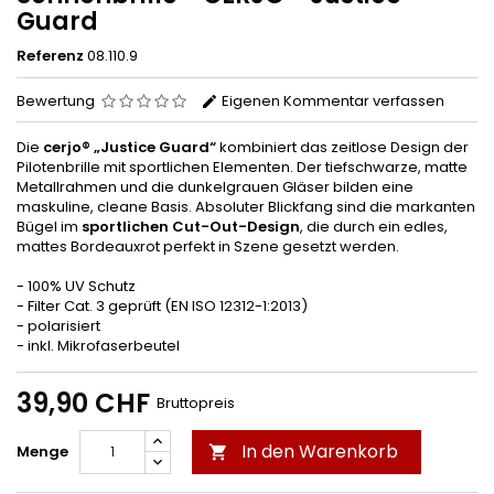
Guard
Referenz
08.110.9
Bewertung
Eigenen Kommentar verfassen
Die
cerjo® „Justice Guard“
kombiniert das zeitlose Design der
Pilotenbrille mit sportlichen Elementen. Der tiefschwarze, matte
Metallrahmen und die dunkelgrauen Gläser bilden eine
maskuline, cleane Basis. Absoluter Blickfang sind die markanten
Bügel im
sportlichen Cut-Out-Design
, die durch ein edles,
mattes Bordeauxrot perfekt in Szene gesetzt werden.
- 100% UV Schutz
- Filter Cat. 3 geprüft (EN ISO 12312-1:2013)
- polarisiert
- inkl. Mikrofaserbeutel
39,90 CHF
Bruttopreis
In den Warenkorb
Menge
