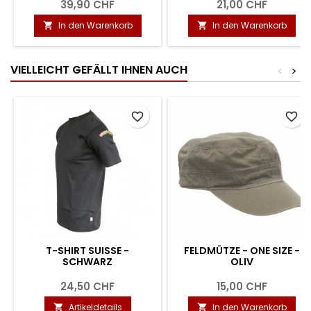
39,90 CHF
21,00 CHF
In den Warenkorb
In den Warenkorb


VIELLEICHT GEFÄLLT IHNEN AUCH
<
>
favorite_border
favorite_border
T-SHIRT SUISSE -
FELDMÜTZE - ONE SIZE -
SCHWARZ
OLIV
24,50 CHF
15,00 CHF
Artikeldetails
In den Warenkorb

