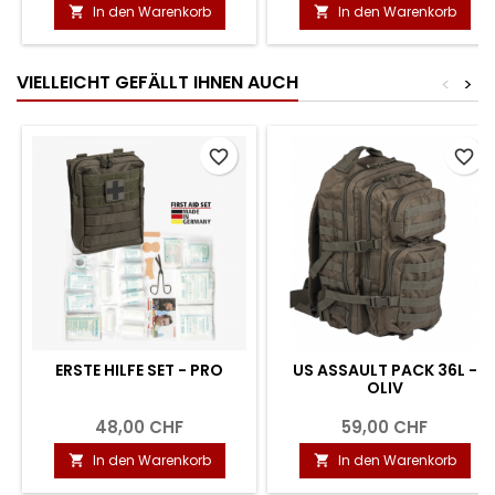
In den Warenkorb
In den Warenkorb


VIELLEICHT GEFÄLLT IHNEN AUCH
<
>
favorite_border
favorite_border
ERSTE HILFE SET - PRO
US ASSAULT PACK 36L -
OLIV
48,00 CHF
59,00 CHF
In den Warenkorb
In den Warenkorb

