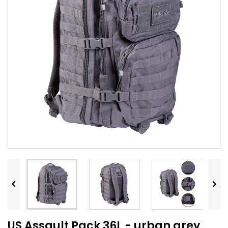


US Assault Pack 36L - urban grey