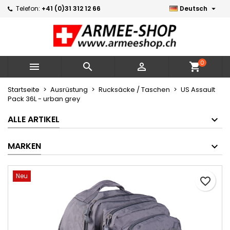

Telefon:
+41 (0)31 312 12 66
Deutsch
×
×
×
Meine Wunschlisten
Wunschliste erstellen
Anmelden
Neue Liste erstellen
add_circle_outline
Sie müssen angemeldet sein, um Artikel Ihrer
Name der Wunschliste
Wunschliste hinzufügen zu können.
0



shopping_cart
Abbrechen
Anmelden
Startseite
Ausrüstung
Rucksäcke / Taschen
US Assault
Pack 36L - urban grey
Abbrechen
Wunschliste erstellen
ALLE ARTIKEL
MARKEN
Neu
favorite_border